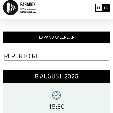
Skip to content
: 0
Polski
Eng
PL
EN
EXPAND CALENDAR
REPERTOIRE
Event number 1: Góra mocy , 8 august 2026
8
AUGUST
2026
Event time,
15:30