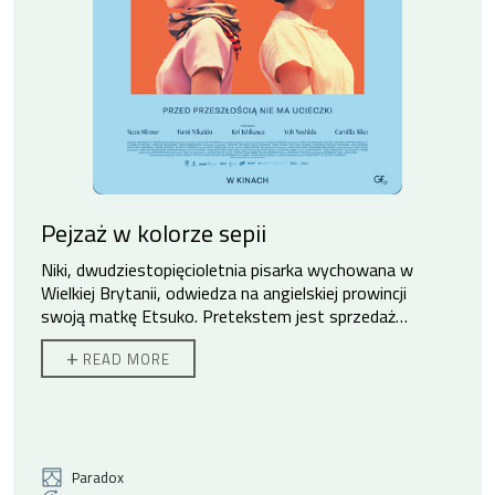
Pejzaż w kolorze sepii
Niki, dwudziestopięcioletnia pisarka wychowana w
Wielkiej Brytanii, odwiedza na angielskiej prowincji
swoją matkę Etsuko. Pretekstem jest sprzedaż
rodzinnego domu, ale za pozornie zwyczajnym
+
READ MORE
spotkaniem kryje się potrzeba zadania pytań, które
przez lata pozostawały niewypowiedziane. Niki wie
niewiele o japońskiej przeszłości matki, o powojennym
Nagasaki, z którego Etsuko wyjechała do Wielkiej
Brytanii, ani o okolicznościach, w jakich wraz z nią
opuściła Japonię jej starsza córka Keiko. Wyznania
Paradox