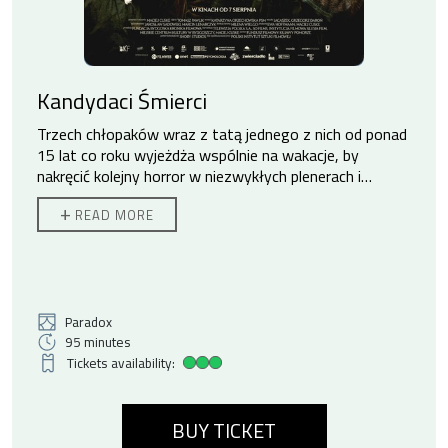
Kandydaci Śmierci
Trzech chłopaków wraz z tatą jednego z nich od ponad
15 lat co roku wyjeżdża wspólnie na wakacje, by
nakręcić kolejny horror w niezwykłych plenerach i
tajemniczych miejscach Polski. Czy ich przyjaźń
+
READ MORE
przetrwa do końca świata?
Kilkanaście lat temu Maciej zabrał swojego syna i
dwóch jego kolegów na wakacje, podczas których
wspólnie nakręcili horror. Chciał w ten sposób odciągnąć
chłopców od komputerów. Nie przypuszczał wtedy, że
Paradox
przerodzi się to w jedną z największych przygód jego
95 minutes
życia i że razem stworzą nie tylko unikalną, ale z
Tickets availability:
High ticket availability
pewnością jedyną w swoim rodzaju serię horrorów
zatytułowaną „Kandydaci Śmierci”. Dziś chłopcy mają
BUY TICKET
prawie 30 lat. Bardzo się zmienili, a każdy z nich szuka