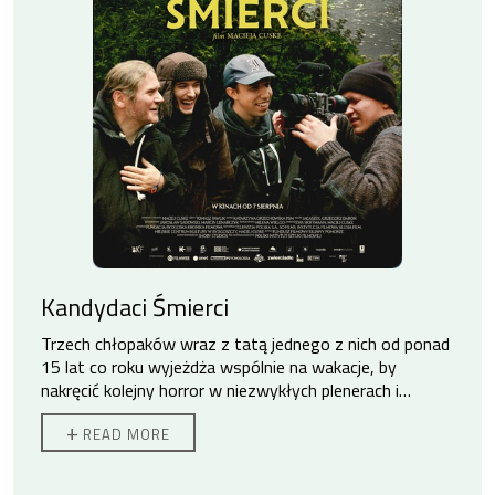
Kandydaci Śmierci
Trzech chłopaków wraz z tatą jednego z nich od ponad
15 lat co roku wyjeżdża wspólnie na wakacje, by
nakręcić kolejny horror w niezwykłych plenerach i
tajemniczych miejscach Polski. Czy ich przyjaźń
+
READ MORE
przetrwa do końca świata?
Kilkanaście lat temu Maciej zabrał swojego syna i