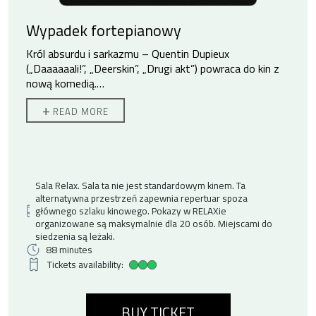
Wypadek fortepianowy
Król absurdu i sarkazmu – Quentin Dupieux
(„Daaaaaali!”, „Deerskin”, „Drugi akt”) powraca do kin z
nową komedią.
„Wypadek fortepianowy” z Adèle Exarchopoulos w roli
+
READ MORE
głównej, to zjadliwa tragifarsa obnażająca wszelkie
absurdy mediów społecznościowych i kultury
celebrytów. Dupieux, korzystając z (bardzo) czarnego
poczucia humoru, rozprawia o pustce współczesnej
kultury popularnej, ale i o bezmyślności jej odbiorców.
Sala Relax. Sala ta nie jest standardowym kinem. Ta
alternatywna przestrzeń zapewnia repertuar spoza
Magali (Adèle Exarchopoulos), znana jako Magaloche,
głównego szlaku kinowego. Pokazy w RELAXie
to gwiazda internetu, budująca swoją „karierę” na
organizowane są maksymalnie dla 20 osób. Miejscami do
kontrowersji. Bohaterka publikuje w sieci materiały, na
siedzenia są leżaki.
których poddaje się różnym, często ekstremalnym,
88 minutes
aktom autoagresji. Poważny wypadek z udziałem
Tickets availability:
High ticket availability
fortepianu podczas realizacji jednego z jej filmów
sprawia, że kobieta na jakiś czas postanawia usunąć się
w cień.
BUY TICKET