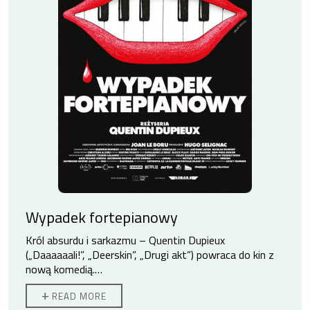
Wypadek fortepianowy
Król absurdu i sarkazmu – Quentin Dupieux
(„Daaaaaali!”, „Deerskin”, „Drugi akt”) powraca do kin z
nową komedią.
„Wypadek fortepianowy” z Adèle Exarchopoulos w roli
+
READ MORE
głównej, to zjadliwa tragifarsa obnażająca wszelkie